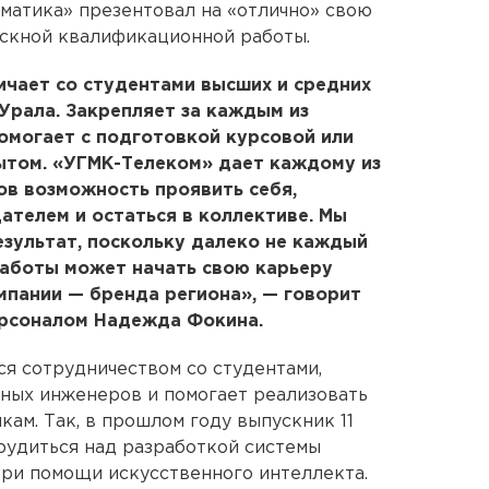
матика» презентовал на «отлично» свою
ускной квалификационной работы.
ичает со студентами высших и средних
Урала. Закрепляет за каждым из
омогает с подготовкой курсовой или
ытом. «УГМК-Телеком» дает каждому из
ов возможность проявить себя,
телем и остаться в коллективе. Мы
езультат, поскольку далеко не каждый
работы может начать свою карьеру
омпании — бренда региона», — говорит
ерсоналом Надежда Фокина.
я сотрудничеством со студентами,
ных инженеров и помогает реализовать
ам. Так, в прошлом году выпускник 11
рудиться над разработкой системы
при помощи искусственного интеллекта.