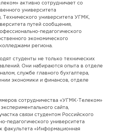
еком» активно сотрудничает со
твенного университета
, Технического университета УГМК,
верситета путей сообщения,
рофессионально-педагогического
рственного экономического
 колледжами региона.
дят студенты не только технических
равлений. Они набираются опыта в отделе
алом, службе главного бухгалтера,
нии экономики и финансов, отделе
имеров сотрудничества «УГМК-Телеком»
 экспериментального сайта,
участка связи студентом Российского
но-педагогического университета
к факультета «Информационная