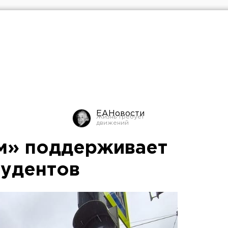
ЕАНовости
м» поддерживает
тудентов