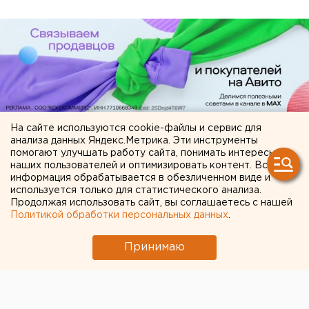
На сайте используются cookie-файлы и сервис для
анализа данных Яндекс.Метрика. Эти инструменты
помогают улучшать работу сайта, понимать интересы
ЧИТАЙТЕ ТАКЖЕ:
наших пользователей и оптимизировать контент. Вся
информация обрабатывается в обезличенном виде и
Ребенка на электросамокате сбили в
используется только для статистического анализа.
Екатеринбурге
Продолжая использовать сайт, вы соглашаетесь с нашей
Политикой обработки персональных данных
.
Численность человечества предложили
постепенно сократить ради планеты
Принимаю
В Оренбурге продлили арест «смотрителю»
кладбищ
Челябинцев предупредили о возможном