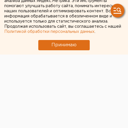
анализа данных Яндекс.Метрика. Эти инструменты
помогают улучшать работу сайта, понимать интересы
Вчера во второй половине дня в Челябинске
наших пользователей и оптимизировать контент. Вся
информация обрабатывается в обезличенном виде и
произошел крупный пожар на дном из складов
используется только для статистического анализа.
на улице Валдайской.
Продолжая использовать сайт, вы соглашаетесь с нашей
Политикой обработки персональных данных
.
Принимаю
© Пресс-служба ГУ МЧС РФ по Челябинской области