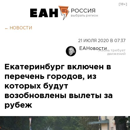
[18+]
РОССИЯ
Екатеринбург
← НОВОСТИ
Челябинск
21 ИЮЛЯ 2020 В 07:37
Курган
ЕАНовости
Оренбург
Екатеринбург включен в
перечень городов, из
которых будут
возобновлены вылеты за
рубеж