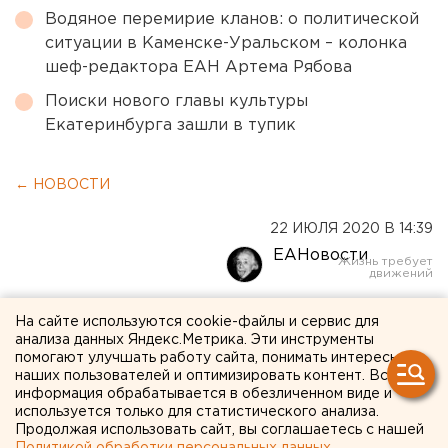
Водяное перемирие кланов: о политической
ситуации в Каменске-Уральском – колонка
шеф-редактора ЕАН Артема Рябова
Поиски нового главы культуры
Екатеринбурга зашли в тупик
← НОВОСТИ
22 ИЮЛЯ 2020 В 14:39
ЕАНовости
В России готовятся
На сайте используются cookie-файлы и сервис для
анализа данных Яндекс.Метрика. Эти инструменты
повысить цены на коньяк и
помогают улучшать работу сайта, понимать интересы
наших пользователей и оптимизировать контент. Вся
водку
информация обрабатывается в обезличенном виде и
используется только для статистического анализа.
Продолжая использовать сайт, вы соглашаетесь с нашей