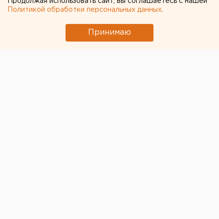
Продолжая использовать сайт, вы соглашаетесь с нашей
Политикой обработки персональных данных
.
Принимаю
© Фото из открытых источников
В Кургане уже второй день бурно обсуждается
вопрос масочного режима в автобусах – все больше
людей заявляют о конфликтах на этой почве.
Доходит даже до вмешательства полиции.