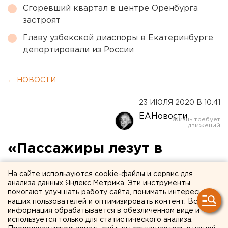
Сгоревший квартал в центре Оренбурга
застроят
Главу узбекской диаспоры в Екатеринбурге
депортировали из России
← НОВОСТИ
23 ИЮЛЯ 2020 В 10:41
ЕАНовости
«Пассажиры лезут в
драку»: в курганском
На сайте используются cookie-файлы и сервис для
транспорте участились
анализа данных Яндекс.Метрика. Эти инструменты
помогают улучшать работу сайта, понимать интересы
конфликты на почве
наших пользователей и оптимизировать контент. Вся
информация обрабатывается в обезличенном виде и
масочного режима
используется только для статистического анализа.