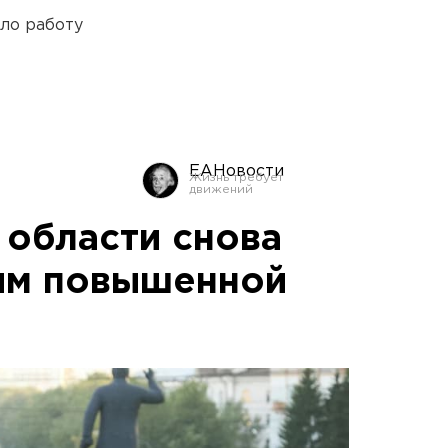
ло работу
ЕАНовости
 области снова
им повышенной