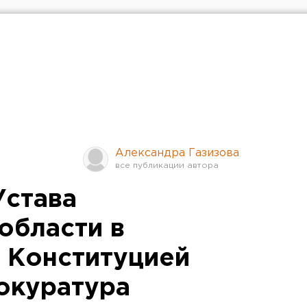
Александра Газизова
Устава
области в
с Конституцией
окуратура