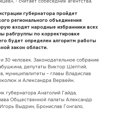
цев», - считает собеседник агентства.
нистрации губернатора пройдет
кого регионального объединения
орую входят народные избранники всех
ены рабгруппы по корректировке
него будет определен алгоритм работы
ной закон области.
ти 30 человек. Законодательное собрание
бушкина, депутаты Виктор Шептий,
в, муниципалитеты – главы Владислав
околюк и Александра Вервейн.
ик губернатора Анатолий Гайда,
глава Общественной палаты Александр
Игорь Выдрин, Бронислав Гонгало,
.