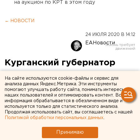
на аукцион по КРТ в этом году
← НОВОСТИ
24 ИЮЛЯ 2020 В 14:12
ЕАНовости
Курганский губернатор
посоветовал
На сайте используются cookie-файлы и сервис для
нерасторопным
анализа данных Яндекс.Метрика. Эти инструменты
помогают улучшать работу сайта, понимать интересы
чиновникам усесться в
наших пользователей и оптимизировать контент. Вся
информация обрабатывается в обезличенном виде и
инвалидные коляски
используется только для статистического анализа.
Продолжая использовать сайт, вы соглашаетесь с нашей
Политикой обработки персональных данных
.
Принимаю