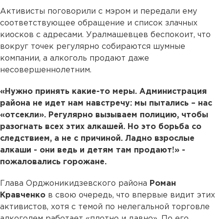
Активисты поговорили с мэром и передали ему
соответствующее обращение и список злачных
киосков с адресами. Уралмашевцев беспокоит, что
вокруг точек регулярно собираются шумные
компании, а алкоголь продают даже
несовершеннолетним.
«Нужно принять какие-то меры. Администрация
района не идет нам навстречу: мы пытались – нас
«отсекли». Регулярно вызываем полицию, чтобы
разогнать всех этих алкашей. Но это борьба со
следствием, а не с причиной. Ладно взрослые
алкаши - они ведь и детям там продают!» -
пожаловались горожане.
Глава Орджоникидзевского района
Роман
Кравченко
в свою очередь, что впервые видит этих
активистов, хотя с темой по нелегальной торговле
алкоголем работает «плотно и давно». По его