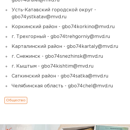
gbo74ufalei@mvd.ru
Усть-Катавский городской округ -
gbo74ystkatav@mvd.ru
Коркинский район - gbo74korkino@mvd.ru
г. Трехгорный - gbo74trehgorniy@mvd.ru
Карталинский район - gbo74kartaly@mvd.ru
г. Снежинск - gbo74snezhinsk@mvd.ru
г. Кыштым - gbo74kishtim@mvd.ru
Саткинский район - gbo74satka@mvd.ru
Челябинская область - gbo74chel@mvd.ru
Общество