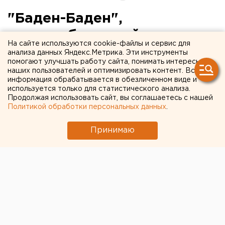
"Баден-Баден",
электробусы, дайвинг-
На сайте используются cookie-файлы и сервис для
центр, а "Карасики"
анализа данных Яндекс.Метрика. Эти инструменты
помогают улучшать работу сайта, понимать интересы
убрать: новые планы
наших пользователей и оптимизировать контент. Вся
информация обрабатывается в обезличенном виде и
преображения Шарташа
используется только для статистического анализа.
Продолжая использовать сайт, вы соглашаетесь с нашей
Политикой обработки персональных данных
.
Принимаю