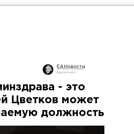
ЕАНовости
инздрава - это
ей Цветков может
маемую должность