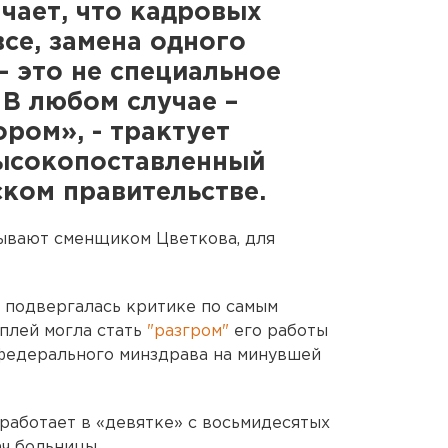
ачает, что кадровых
се, замена одного
- это не специальное
 В любом случае –
ром», - трактует
высокопоставленный
ском правительстве.
зывают сменщиком Цветкова, для
 подвергалась критике по самым
плей могла стать
"разгром"
его работы
 федерального минздрава на минувшей
 работает в «девятке» с восьмидесятых
ч больницы.