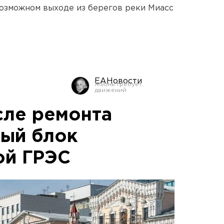
озможном выходе из берегов реки Миасс
ЕАНовости
сле ремонта
вый блок
ой ГРЭС