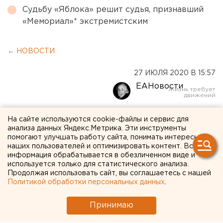
Судьбу «Яблока» решит судья, признавший
«Мемориал»* экстремистским
← НОВОСТИ
27 ИЮЛЯ 2020 В 15:57
ЕАНовости
Свердловский лесной
На сайте используются cookie-файлы и сервис для
анализа данных Яндекс.Метрика. Эти инструменты
спецназ получил крупную
помогают улучшать работу сайта, понимать интересы
наших пользователей и оптимизировать контент. Вся
партию техники для
информация обрабатывается в обезличенном виде и
используется только для статистического анализа.
тушения лесных пожаров
Продолжая использовать сайт, вы соглашаетесь с нашей
Политикой обработки персональных данных
.
Принимаю