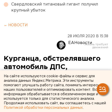
Свердловский титановый гигант получил
крупный убыток
← НОВОСТИ
28 ИЮЛЯ 2020 В 15:38
ЕАНовости
Курганца, обстрелявшего
автомобиль ДПС,
отправили в колонию
На сайте используются cookie-файлы и сервис для
анализа данных Яндекс.Метрика. Эти инструменты
помогают улучшать работу сайта, понимать интересы
наших пользователей и оптимизировать контент. Вся
информация обрабатывается в обезличенном виде и
используется только для статистического анализа.
Продолжая использовать сайт, вы соглашаетесь с нашей
Политикой обработки персональных данных
.