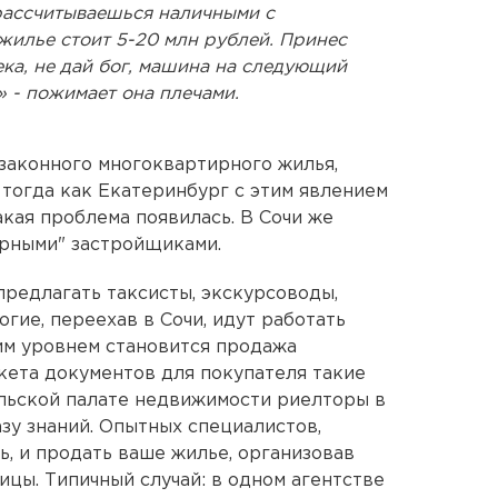
 рассчитываешься наличными с
жилье стоит 5-20 млн рублей. Принес
ека, не дай бог, машина на следующий
» - пожимает она плечами.
езаконного многоквартирного жилья,
 тогда как Екатеринбург с этим явлением
акая проблема появилась. В Сочи же
ерными" застройщиками.
предлагать таксисты, экскурсоводы,
гие, переехав в Сочи, идут работать
им уровнем становится продажа
акета документов для покупателя такие
альской палате недвижимости риелторы в
у знаний. Опытных специалистов,
ь, и продать ваше жилье, организовав
ицы. Типичный случай: в одном агентстве