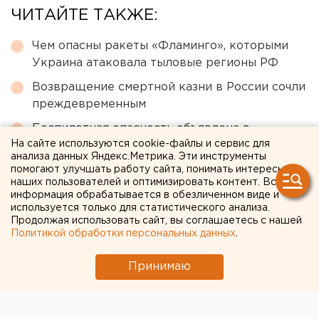
ЧИТАЙТЕ ТАКЖЕ:
Чем опасны ракеты «Фламинго», которыми
Украина атаковала тыловые регионы РФ
Возвращение смертной казни в России сочли
преждевременным
Беспилотная опасность объявлена в
На сайте используются cookie-файлы и сервис для
Челябинской области
анализа данных Яндекс.Метрика. Эти инструменты
Власти Екатеринбурга рассказали о борьбе с
помогают улучшать работу сайта, понимать интересы
наших пользователей и оптимизировать контент. Вся
желтой водой
информация обрабатывается в обезличенном виде и
используется только для статистического анализа.
Численность человечества предложили
Продолжая использовать сайт, вы соглашаетесь с нашей
постепенно сократить ради планеты
Политикой обработки персональных данных
.
Принимаю
← НОВОСТИ
29 ИЮЛЯ 2020 В 18:50