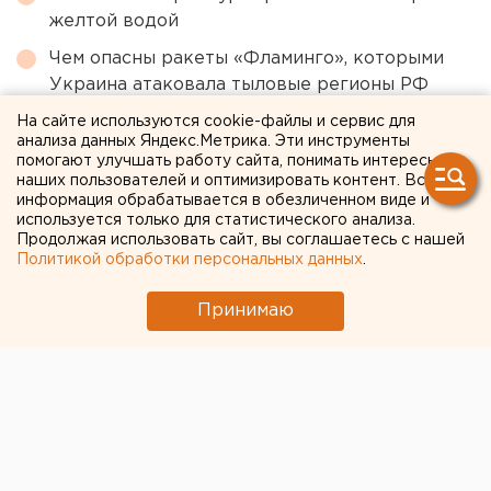
желтой водой
Чем опасны ракеты «Фламинго», которыми
Украина атаковала тыловые регионы РФ
Приложение УБРиР возобновило работу
На сайте используются cookie-файлы и сервис для
анализа данных Яндекс.Метрика. Эти инструменты
Исторический центр Оренбурга застроят по
помогают улучшать работу сайта, понимать интересы
наших пользователей и оптимизировать контент. Вся
КРТ, а история с небоскребами — на паузе
информация обрабатывается в обезличенном виде и
используется только для статистического анализа.
Продолжая использовать сайт, вы соглашаетесь с нашей
← НОВОСТИ
Политикой обработки персональных данных
.
31 ИЮЛЯ 2020 В 09:50
Принимаю
ЕАНовости
«Смета выделена»:
Высокинский – о протестах
в парке XXII Партсъезда