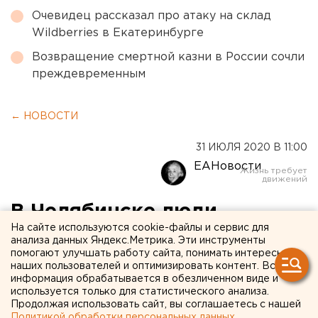
Очевидец рассказал про атаку на склад
Wildberries в Екатеринбурге
Возвращение смертной казни в России сочли
преждевременным
← НОВОСТИ
31 ИЮЛЯ 2020 В 11:00
ЕАНовости
В Челябинске люди
На сайте используются cookie-файлы и сервис для
недовольны вырубкой леса
анализа данных Яндекс.Метрика. Эти инструменты
помогают улучшать работу сайта, понимать интересы
под хоккейный центр
наших пользователей и оптимизировать контент. Вся
информация обрабатывается в обезличенном виде и
используется только для статистического анализа.
Продолжая использовать сайт, вы соглашаетесь с нашей
Политикой обработки персональных данных
.