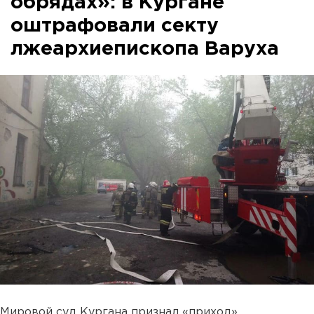
обрядах»: в Кургане
оштрафовали секту
лжеархиепископа Варуха
Мировой суд Кургана признал «приход»