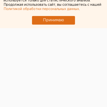
используется только для статистического анализа.
Продолжая использовать сайт, вы соглашаетесь с нашей
Политикой обработки персональных данных
.
Принимаю
ЧИТАЙТЕ ТАКЖЕ:
Ракетная опасность объявлена в
Оренбургской области и Башкирии
Беспилотная опасность объявлена в
Челябинской области
В Свердловской области пересчитали
доплаты к пенсиям летчикам и шахтерам
В Оренбурге продлили арест «смотрителю»
кладбищ