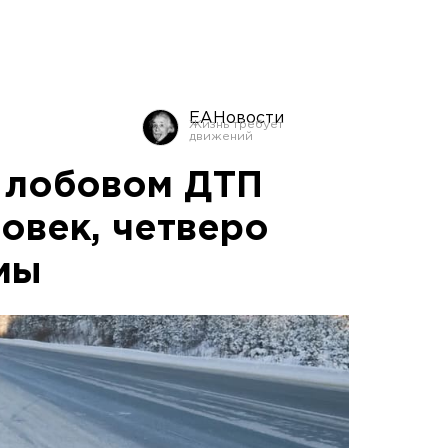
ЕАНовости
 лобовом ДТП
овек, четверо
мы