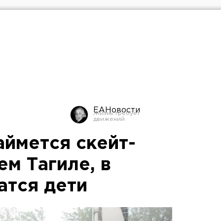
ЕАНовости
аймется скейт-
м Тагиле, в
атся дети