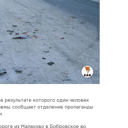
в результате которого один человек
авмы, сообщает отделение пропаганды
.
ороге из Малахово в Бобровское во