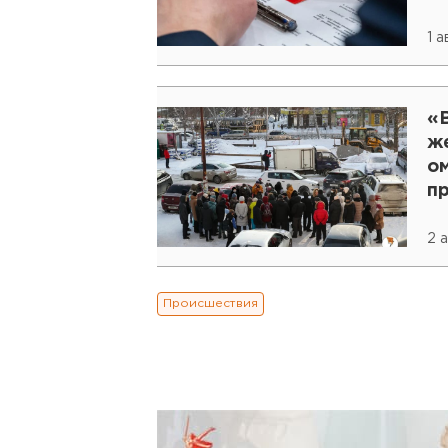
1 
«В
ж
о
п
Е
2 а
Происшествия