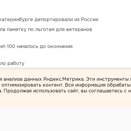
Екатеринбурге депортировали из России
ла памятку по льготам для ветеранов
et-100 началось до окончания
ло работу
ты взорвали создателя дрона «Упырь»
ля анализа данных Яндекс.Метрика. Эти инструменты
и оптимизировать контент. Вся информация обрабаты
а. Продолжая использовать сайт, вы соглашаетесь с
ЕАНовости