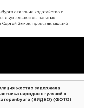
нбурга отклонил ходатайство о
та двух адвокатов, нанятых
л Сергей Зыков, представляющий
олиция жестко задержала
частника народных гуляний в
катеринбурге (ВИДЕО) (ФОТО)