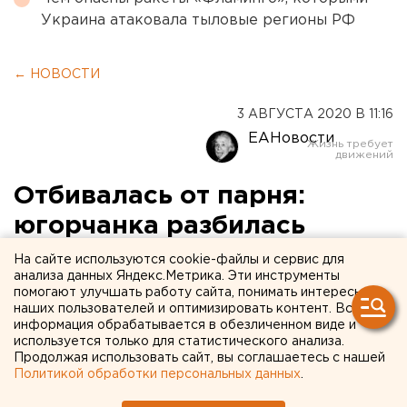
Украина атаковала тыловые регионы РФ
← НОВОСТИ
3 АВГУСТА 2020 В 11:16
ЕАНовости
Отбивалась от парня:
югорчанка разбилась
насмерть, упав с балкона
На сайте используются cookie-файлы и сервис для
анализа данных Яндекс.Метрика. Эти инструменты
девятого этажа
помогают улучшать работу сайта, понимать интересы
наших пользователей и оптимизировать контент. Вся
информация обрабатывается в обезличенном виде и
используется только для статистического анализа.
Продолжая использовать сайт, вы соглашаетесь с нашей
Политикой обработки персональных данных
.