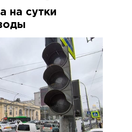
а на сутки
 воды