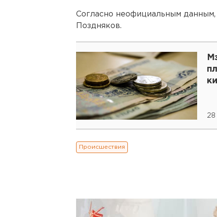
Согласно неофициальным данным,
Поздняков.
М
п
к
28
Происшествия