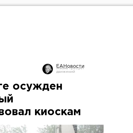
ЕАНовости
ге осужден
рый
вовал киоскам