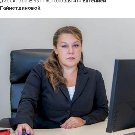
директора ЕМУП «Столовая 41»
Евгенией
Гайнетдиновой
.