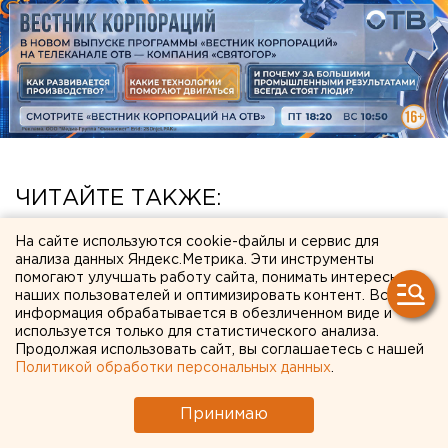
ЧИТАЙТЕ ТАКЖЕ:
Федеральные компании не могут найти в
На сайте используются cookie-файлы и сервис для
анализа данных Яндекс.Метрика. Эти инструменты
Екатеринбурге земли под апартаменты
помогают улучшать работу сайта, понимать интересы
наших пользователей и оптимизировать контент. Вся
Исторический центр Оренбурга застроят по
информация обрабатывается в обезличенном виде и
КРТ, а история с небоскребами — на паузе
используется только для статистического анализа.
Продолжая использовать сайт, вы соглашаетесь с нашей
Приложение УБРиР возобновило работу
Политикой обработки персональных данных
.
Челябинцев предупредили о возможном
Принимаю
выходе из берегов реки Миасс