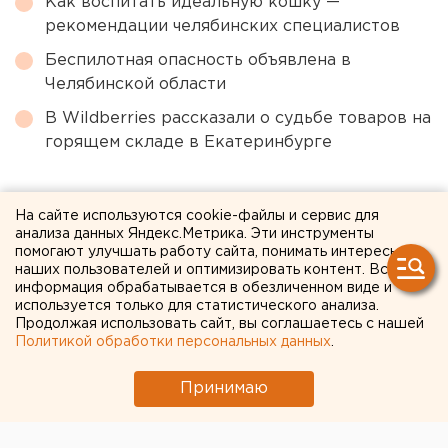
Как воспитать идеальную кошку —
рекомендации челябинских специалистов
Беспилотная опасность объявлена в
Челябинской области
В Wildberries рассказали о судьбе товаров на
горящем складе в Екатеринбурге
← НОВОСТИ
На сайте используются cookie-файлы и сервис для
анализа данных Яндекс.Метрика. Эти инструменты
4 АВГУСТА 2020 В 13:11
помогают улучшать работу сайта, понимать интересы
наших пользователей и оптимизировать контент. Вся
ЕАНовости
информация обрабатывается в обезличенном виде и
используется только для статистического анализа.
Продолжая использовать сайт, вы соглашаетесь с нашей
Чиновники назвали дату
Политикой обработки персональных данных
.
начала вакцинации
Принимаю
свердловчан от COVID