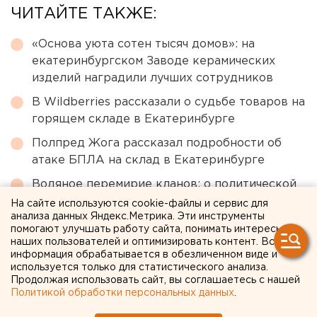
ЧИТАЙТЕ ТАКЖЕ:
«Основа уюта сотен тысяч домов»: на
екатеринбургском Заводе керамических
изделий наградили лучших сотрудников
В Wildberries рассказали о судьбе товаров на
горящем складе в Екатеринбурге
Полпред Жога рассказал подробности об
атаке БПЛА на склад в Екатеринбурге
Водяное перемирие кланов: о политической
ситуации в Каменске-Уральском – колонка
На сайте используются cookie-файлы и сервис для
анализа данных Яндекс.Метрика. Эти инструменты
шеф-редактора ЕАН Артема Рябова
помогают улучшать работу сайта, понимать интересы
Китайские перевозчики потеснили
наших пользователей и оптимизировать контент. Вся
информация обрабатывается в обезличенном виде и
российские компании с внутреннего рынка
используется только для статистического анализа.
Продолжая использовать сайт, вы соглашаетесь с нашей
Политикой обработки персональных данных
.
← НОВОСТИ