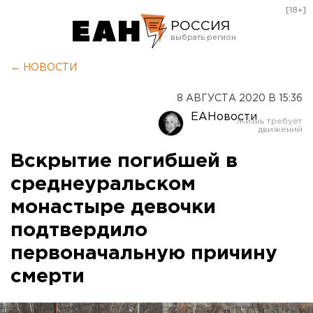
[18+]
РОССИЯ
Екатеринбург
← НОВОСТИ
Челябинск
8 АВГУСТА 2020 В 15:36
Курган
ЕАНовости
Оренбург
Вскрытие погибшей в
среднеуральском
монастыре девочки
подтвердило
первоначальную причину
смерти