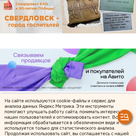
На сайте используются cookie-файлы и сервис для
анализа данных Яндекс.Метрика. Эти инструменты
ЧИТАЙТЕ ТАКЖЕ:
помогают улучшать работу сайта, понимать интересы
наших пользователей и оптимизировать контент. Вся
В Екатеринбурге горит склад Wildberries
информация обрабатывается в обезличенном виде и
используется только для статистического анализа.
Ракетная опасность угрожает Челябинской
Продолжая использовать сайт, вы соглашаетесь с нашей