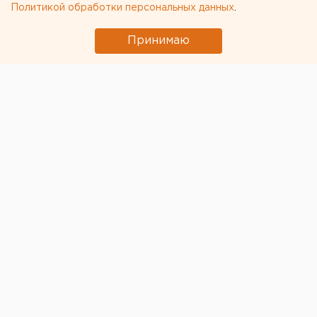
Политикой обработки персональных данных
.
области
Участок с челябинским элеватором выставят
Принимаю
на аукцион по КРТ в этом году
МИД призвал россиян готовиться к затяжной
войне
Численность человечества предложили
постепенно сократить ради планеты
← НОВОСТИ
11 АВГУСТА 2020 В 16:10
ЕАНовости
Эксперт: COVID-19
отбросил экономику
России на 11 лет назад