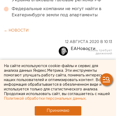
Украина атаковала тыловые регионы РФ
Федеральные компании не могут найти в
Екатеринбурге земли под апартаменты
← НОВОСТИ
12 АВГУСТА 2020 В 10:13
ЕАНовости
Уроки в одном классе и
На сайте используются cookie-файлы и сервис для
анализа данных Яндекс.Метрика. Эти инструменты
учебники по графику:
помогают улучшать работу сайта, понимать интересы
наших пользователей и оптимизировать контент. Вся
учебный год в Кургане
информация обрабатывается в обезличенном виде и
используется только для статистического анализа.
начнется по новым
Продолжая использовать сайт, вы соглашаетесь с нашей
правилам
Политикой обработки персональных данных
.
Принимаю