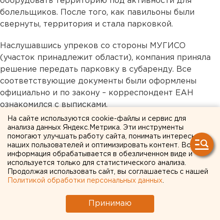
оборудовать территорию под активности для
болельщиков. После того, как павильоны были
свернуты, территория и стала парковкой.
Наслушавшись упреков со стороны МУГИСО
(участок принадлежит области), компания приняла
решение передать парковку в субаренду. Все
соответствующие документы были оформлены
официально и по закону – корреспондент ЕАН
ознакомился с выписками.
На сайте используются cookie-файлы и сервис для
Субарендатор незамедлительно огородил участок
анализа данных Яндекс.Метрика. Эти инструменты
помогают улучшать работу сайта, понимать интересы
бетонными блоками, установил шлагбаум и пост
наших пользователей и оптимизировать контент. Вся
охраны. Парковка на территории стала платной,
информация обрабатывается в обезличенном виде и
однако загрести «золотые горы на клочке земли»,
используется только для статистического анализа.
Продолжая использовать сайт, вы соглашаетесь с нашей
как выражаются местные жители, у
Политикой обработки персональных данных
.
предпринимателя вряд ли получится. Работы по
возведению первой очереди высотного комплекса
Принимаю
«Стражи Урала» начнутся уже в 2021-м году.