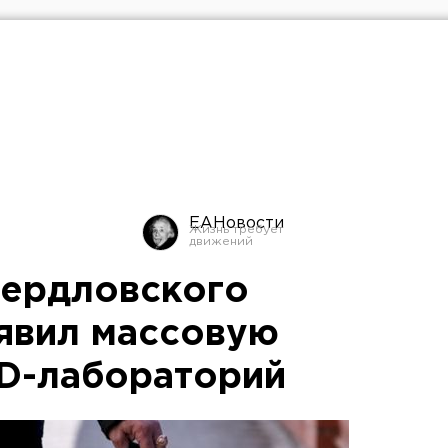
ЕАНовости
вердловского
явил массовую
D-лабораторий