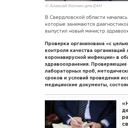
© Алексей Колчин для ЕАН
В Свердловской области началась
которые занимаются диагностико
выпустил новый министр здравоо
Проверка организована «с цель
контроля качества организаций
коронавирусной инфекции» в об
здравоохранения. Проверяющие
лабораторных проб, методическ
сроков и условий проведения ис
медицинские документы, состоя
«
де
р
с