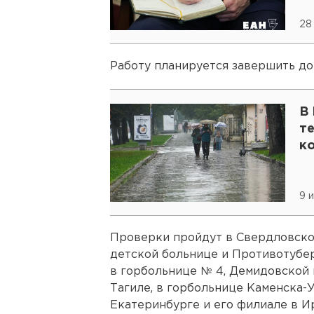
Ц
28
Работу планируется завершить до
В
т
к
9 
Проверки пройдут в Свердловской
детской больнице и Противотубе
в горбольнице № 4, Демидовской
Тагиле, в горбольнице Каменска-
Екатеринбурге и его филиале в И