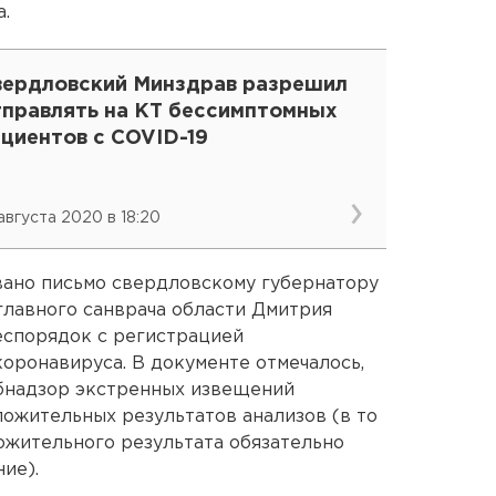
.
вердловский Минздрав разрешил
тправлять на КТ бессимптомных
циентов с COVID-19
 августа 2020 в 18:20
вано письмо свердловскому губернатору
лавного санврача области Дмитрия
беспорядок с регистрацией
оронавируса. В документе отмечалось,
ебнадзор экстренных извещений
ожительных результатов анализов (в то
ложительного результата обязательно
ие).