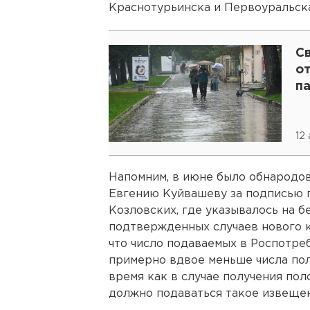
Краснотурьинска и Первоуральска
С
о
па
12
Напомним, в июне было обнародо
Евгению Куйвашеву за подписью г
Козловских, где указывалось на 
подтвержденных случаев нового к
что число подаваемых в Роспотр
примерно вдвое меньше числа пол
время как в случае получения по
должно подаваться такое извещен