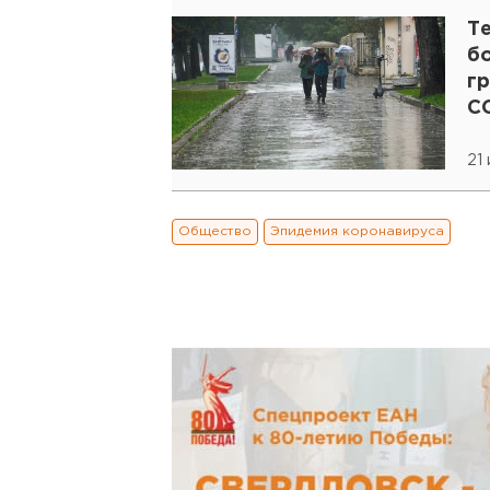
Т
б
г
C
21
Общество
Эпидемия коронавируса