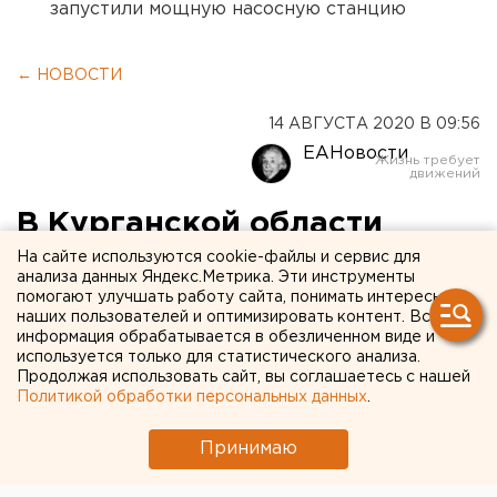
запустили мощную насосную станцию
← НОВОСТИ
14 АВГУСТА 2020 В 09:56
ЕАНовости
В Курганской области
полицейские заставили
На сайте используются cookie-файлы и сервис для
анализа данных Яндекс.Метрика. Эти инструменты
бездомного признаться в
помогают улучшать работу сайта, понимать интересы
наших пользователей и оптимизировать контент. Вся
преступлениях, которые он
информация обрабатывается в обезличенном виде и
используется только для статистического анализа.
не совершал
Продолжая использовать сайт, вы соглашаетесь с нашей
Политикой обработки персональных данных
.
Принимаю