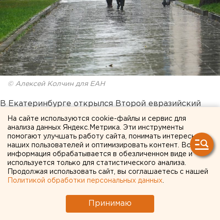
© Алексей Колчин для ЕАН
В Екатеринбурге открылся Второй евразийский
фестиваль ландшафтного искусства
На сайте используются cookie-файлы и сервис для
«Атмосфера-2020». Площадку его организаторам
анализа данных Яндекс.Метрика. Эти инструменты
помогают улучшать работу сайта, понимать интересы
предоставила компания «УГМК Застройщик».
наших пользователей и оптимизировать контент. Вся
Увидеть 10 уникальных живых садов можно около
информация обрабатывается в обезличенном виде и
старинного особняка на ул. Февральской
используется только для статистического анализа.
Продолжая использовать сайт, вы соглашаетесь с нашей
Революции, 27 напротив башни «Исеть».
Политикой обработки персональных данных
.
Принимаю