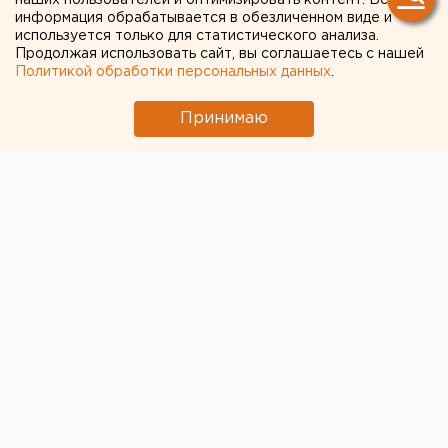
наших пользователей и оптимизировать контент. Вся
информация обрабатывается в обезличенном виде и
постройке нового корпуса
используется только для статистического анализа.
филармонии (ФОТО,
Продолжая использовать сайт, вы соглашаетесь с нашей
Политикой обработки персональных данных
.
ВИДЕО)
Принимаю