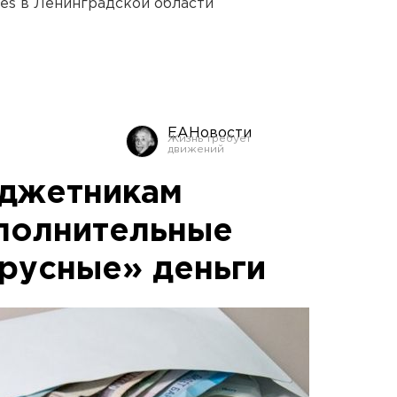
ies в Ленинградской области
ЕАНовости
юджетникам
полнительные
русные» деньги