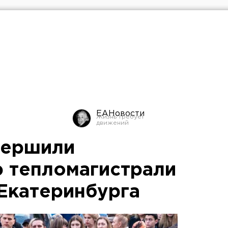
ЕАНовости
вершили
 тепломагистрали
 Екатеринбурга