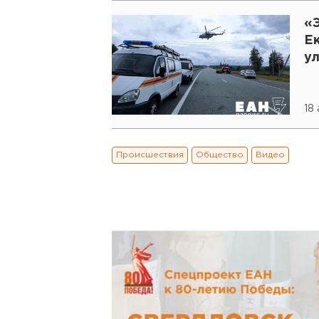
«
Ек
у
18 
Происшествия
Общество
Видео