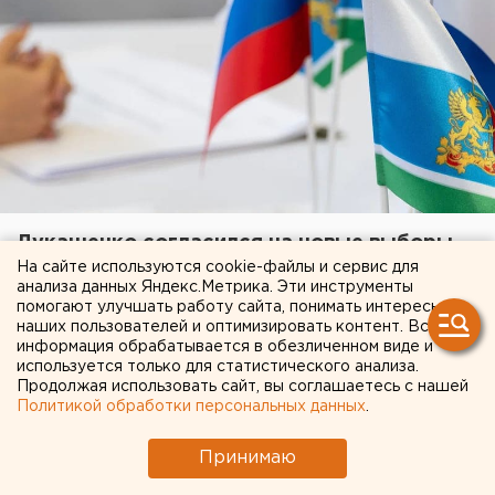
Лукашенко согласился на новые выборы
президента в Белоруссии
На сайте используются cookie-файлы и сервис для
анализа данных Яндекс.Метрика. Эти инструменты
17 августа 2020 в 19:23
помогают улучшать работу сайта, понимать интересы
наших пользователей и оптимизировать контент. Вся
информация обрабатывается в обезличенном виде и
Сергей Тихановский — блогер, весной этого года он
используется только для статистического анализа.
Продолжая использовать сайт, вы соглашаетесь с нашей
попытался выдвинуться в кандидаты на пост
Политикой обработки персональных данных
.
президента, однако ему отказали в регистрации.
Незадолго до окончания приема заявок документы
Принимаю
подала его супруга Светлана. В конце мая