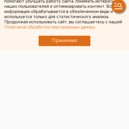
В Оренбурге продлили арест «смотрителю»
помогают улучшать работу сайта, понимать интересы
наших пользователей и оптимизировать контент. Вся
кладбищ
информация обрабатывается в обезличенном виде и
используется только для статистического анализа.
Продолжая использовать сайт, вы соглашаетесь с нашей
← НОВОСТИ
Политикой обработки персональных данных
.
19 АВГУСТА 2020 В 16:22
Принимаю
ЕАНовости
Москвичи украли из
магазинов Кургана
ноутбук, приставки и
детские конструкторы