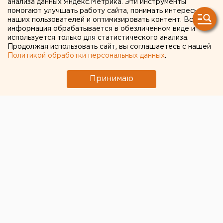
анализа данных Яндекс.Метрика. Эти инструменты
Свердловской области
помогают улучшать работу сайта, понимать интересы
наших пользователей и оптимизировать контент. Вся
информация обрабатывается в обезличенном виде и
используется только для статистического анализа.
Продолжая использовать сайт, вы соглашаетесь с нашей
Политикой обработки персональных данных
.
Принимаю
© УГМК
«УГМК-Застройщик»
признан лучшей строительной
компанией Свердловской области и вошел в топ-20