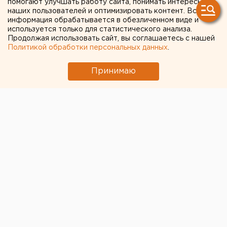
помогают улучшать работу сайта, понимать интересы
Перебои с водой в Екатеринбурге: что
наших пользователей и оптимизировать контент. Вся
известно к этому часу
информация обрабатывается в обезличенном виде и
используется только для статистического анализа.
Российские скейтбордисты допущены к
Продолжая использовать сайт, вы соглашаетесь с нашей
международным турнирам с флагом
Политикой обработки персональных данных
.
Принимаю
← НОВОСТИ
20 АВГУСТА 2020 В 15:13
ЕАНовости
В Нижнем Тагиле из-за
дождей затопило участки в
коллективном саду: все
городские службы в
боевой готовности