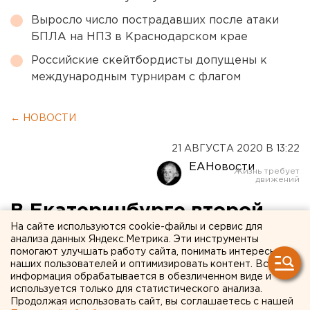
Выросло число пострадавших после атаки
БПЛА на НПЗ в Краснодарском крае
Российские скейтбордисты допущены к
международным турнирам с флагом
← НОВОСТИ
21 АВГУСТА 2020 В 13:22
ЕАНовости
В Екатеринбурге второй
На сайте используются cookie-файлы и сервис для
раз за неделю из-за потопа
анализа данных Яндекс.Метрика. Эти инструменты
помогают улучшать работу сайта, понимать интересы
перекрыли Шефскую
наших пользователей и оптимизировать контент. Вся
информация обрабатывается в обезличенном виде и
используется только для статистического анализа.
Продолжая использовать сайт, вы соглашаетесь с нашей