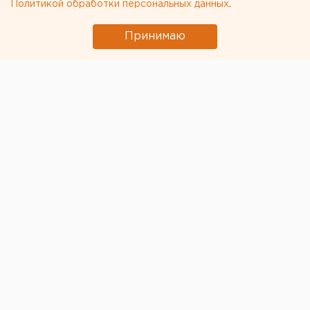
Политикой обработки персональных данных
.
Принимаю
В Екатеринбурге по улице Блюхера снова
перекрыто движение транспорта в связи с
подтоплением проезжей части улицы Шефской.