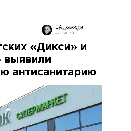
ЕАНовости
гских «Дикси» и
 выявили
ю антисанитарию