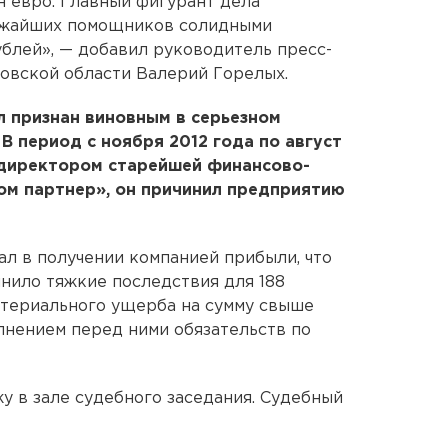
н евро. Главный фигурант дела
лижайших помощников солидными
рублей», — добавил руководитель пресс-
овской области Валерий Горелых.
л признан виновным в серьезном
В период с ноября 2012 года по август
 директором старейшей финансово-
ом партнер», он причинил предприятию
ал в получении компанией прибыли, что
инило тяжкие последствия для 188
атериального ущерба на сумму свыше
олнением перед ними обязательств по
у в зале судебного заседания. Судебный