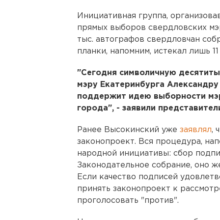
Инициативная группа, организова
прямых выборов свердловских мэро
тыс. автографов свердловчан собр
планки, напомним, истекал лишь 11
"Сегодня символичную десятиты
мэру Екатеринбурга Александру 
поддержит идею выборности мэр
города", - заявили представител
Ранее Высокинский уже
заявлял
,
законопроект. Вся процедура, на
народной инициативы: сбор подп
Законодательное собрание, оно ж
Если качество подписей удовлетв
принять законопроект к рассмотр
проголосовать "против".