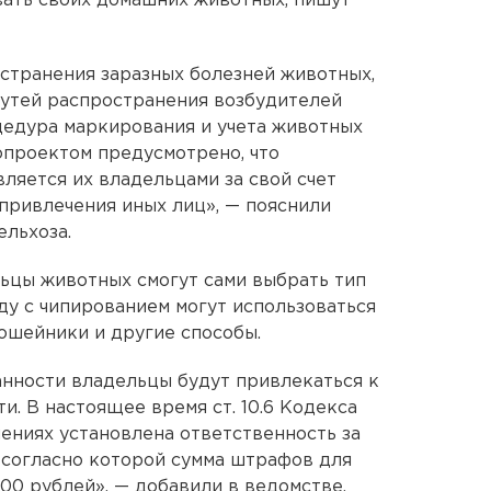
вать своих домашних животных, пишут
странения заразных болезней животных,
путей распространения возбудителей
цедура маркирования и учета животных
опроектом предусмотрено, что
яется их владельцами за свой счет
привлечения иных лиц», — пояснили
ельхоза.
льцы животных смогут сами выбрать тип
ду с чипированием могут использоваться
 ошейники и другие способы.
анности владельцы будут привлекаться к
. В настоящее время ст. 10.6 Кодекса
ениях установлена ответственность за
 согласно которой сумма штрафов для
00 рублей», — добавили в ведомстве.