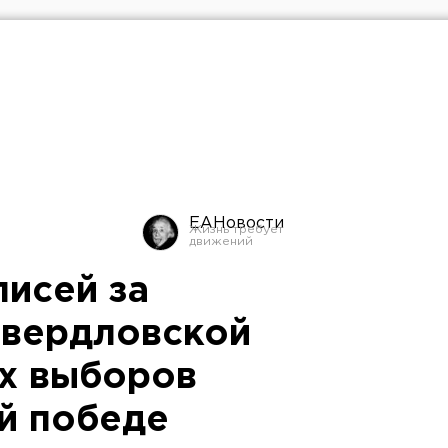
ЕАНовости
исей за
Свердловской
х выборов
ей победе