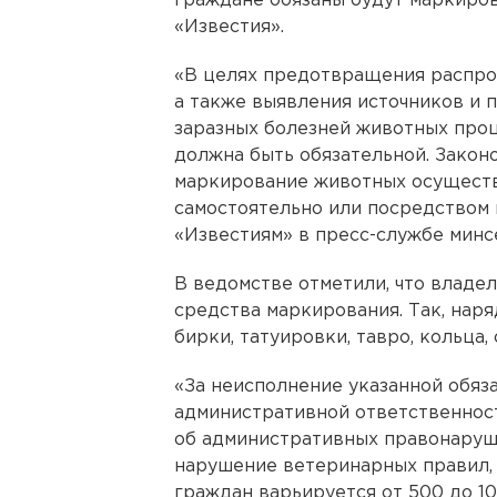
граждане обязаны будут маркиро
«Известия».
«В целях предотвращения распро
а также выявления источников и 
заразных болезней животных про
должна быть обязательной. Закон
маркирование животных осуществл
самостоятельно или посредством 
«Известиям» в пресс-службе минс
В ведомстве отметили, что владе
средства маркирования. Так, наря
бирки, татуировки, тавро, кольца,
«За неисполнение указанной обяз
административной ответственности
об административных правонаруш
нарушение ветеринарных правил,
граждан варьируется от 500 до 10