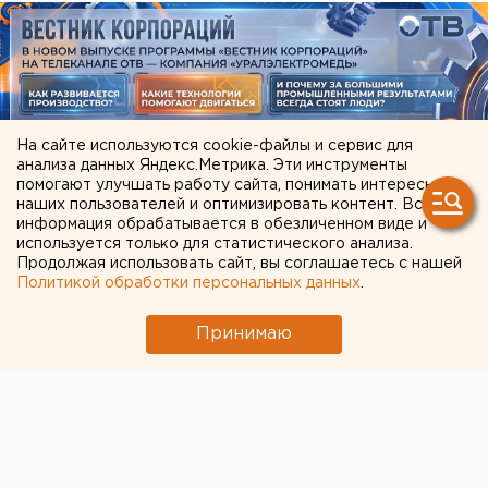
На сайте используются cookie-файлы и сервис для
анализа данных Яндекс.Метрика. Эти инструменты
помогают улучшать работу сайта, понимать интересы
наших пользователей и оптимизировать контент. Вся
ЧИТАЙТЕ ТАКЖЕ:
информация обрабатывается в обезличенном виде и
используется только для статистического анализа.
Продолжая использовать сайт, вы соглашаетесь с нашей
Режим БПЛА-опасности ввели в Пермском
Политикой обработки персональных данных
.
крае
В Екатеринбурге горит склад Wildberries
Принимаю
Холодную воду возвращают жителям
Екатеринбурга
Возвращение смертной казни в России сочли
преждевременным