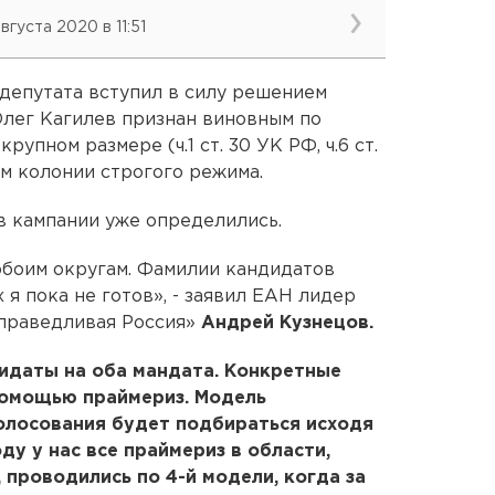
августа 2020 в 11:51
депутата вступил в силу решением
Олег Кагилев признан виновным по
рупном размере (ч.1 ст. 30 УК РФ, ч.6 ст.
ам колонии строгого режима.
 в кампании уже определились.
обоим округам. Фамилии кандидатов
 я пока не готов», - заявил ЕАН лидер
Справедливая Россия»
Андрей Кузнецов.
идаты на оба мандата. Конкретные
помощью праймериз. Модель
олосования будет подбираться исходя
ду у нас все праймериз в области,
 проводились по 4-й модели, когда за