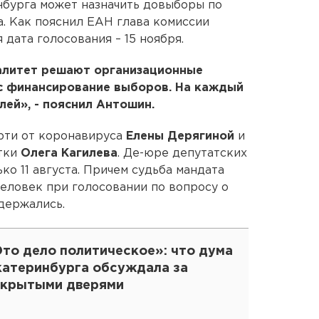
нбурга может назначить довыборы по
а. Как пояснил ЕАН глава комиссии
дата голосования – 15 ноября.
алитет решают организационные
 с финансирование выборов. На каждый
лей», - пояснил Антошин.
рти от коронавируса
Елены Дерягиной
и
тки
Олега Кагилева
. Де-юре депутатских
о 11 августа. Причем судьба мандата
человек при голосовании по вопросу о
держались.
Это дело политическое»: что дума
катеринбурга обсуждала за
акрытыми дверями