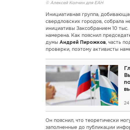
© Алексей Колчин для ЕАН
Инициативная группа, добивающа
свердловских городов, собрала 
инициативы Заксобранием 10 тыс. 
намерена. Как пояснил председат
думы
Андрей Пирожков
, часть п
проверки, поэтому активисты наме
Г
В
п
в
24
Он пояснил, что теоретически мог
заполненные до публикации инфор