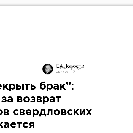
ЕАНовости
екрыть брак”:
за возврат
в свердловских
жается