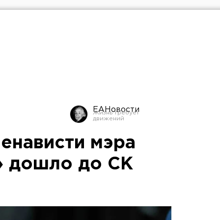
ЕАНовости
ненависти мэра
» дошло до СК