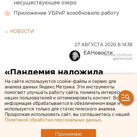
несуществующее озеро
Приложение УБРиР возобновило работу
← НОВОСТИ
27 АВГУСТА 2020 В 14:38
ЕАНовости
«Пандемия наложила
отпечаток»: курганские
На сайте используются cookie-файлы и сервис для
анализа данных Яндекс.Метрика. Эти инструменты
власти объяснили
помогают улучшать работу сайта, понимать интересы
наших пользователей и оптимизировать контент. Вся
огромные очереди к
информация обрабатывается в обезличенном виде и
используется только для статистического анализа.
врачам
Продолжая использовать сайт, вы соглашаетесь с нашей
Политикой обработки персональных данных
.
Принимаю