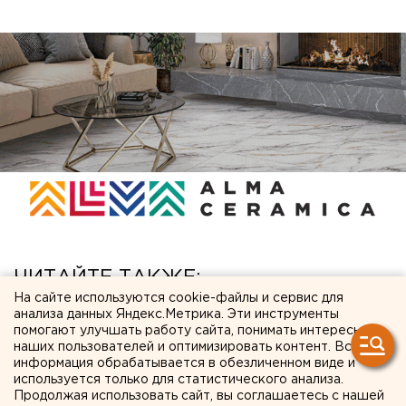
ЧИТАЙТЕ ТАКЖЕ:
На сайте используются cookie-файлы и сервис для
анализа данных Яндекс.Метрика. Эти инструменты
Режим БПЛА-опасности ввели в Пермском
помогают улучшать работу сайта, понимать интересы
крае
наших пользователей и оптимизировать контент. Вся
информация обрабатывается в обезличенном виде и
Приложение УБРиР возобновило работу
используется только для статистического анализа.
Продолжая использовать сайт, вы соглашаетесь с нашей
Город в Свердловской области подтопило