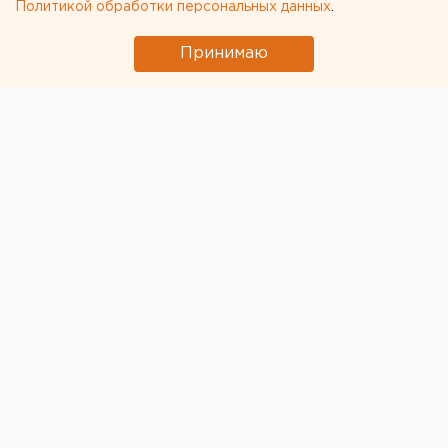
Политикой обработки персональных данных
.
несуществующее озеро
В Оренбурге продлили арест «смотрителю»
Принимаю
кладбищ
Путин назначил нового командующего
войсками ЦВО
← НОВОСТИ
29 АВГУСТА 2020 В 14:48
ЕАНовости
Свердловский
коэффициент
распространения COVID-19
вырос на фоне падения