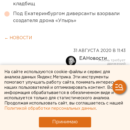
кладбищ
Под Екатеринбургом диверсанты взорвали
создателя дрона «Упырь»
← НОВОСТИ
31 АВГУСТА 2020 В 11:43
ЕАНовости
На сайте используются cookie-файлы и сервис для
На уральском предприятии
анализа данных Яндекс.Метрика. Эти инструменты
помогают улучшать работу сайта, понимать интересы
нашли способ облегчить
наших пользователей и оптимизировать контент. Вся
информация обрабатывается в обезличенном виде и
труд крановщиков и
используется только для статистического анализа.
Продолжая использовать сайт, вы соглашаетесь с нашей
стропальщиков
Политикой обработки персональных данных
.
Принимаю