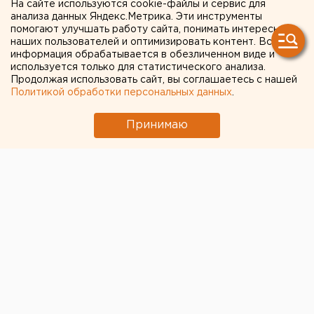
На сайте используются cookie-файлы и сервис для
анализа данных Яндекс.Метрика. Эти инструменты
помогают улучшать работу сайта, понимать интересы
наших пользователей и оптимизировать контент. Вся
информация обрабатывается в обезличенном виде и
используется только для статистического анализа.
Продолжая использовать сайт, вы соглашаетесь с нашей
Политикой обработки персональных данных
.
Принимаю
© Фото из открытых источников
В Екатеринбурге в районе Таганской, 75 Hyundai
Solaris насмерть сбил 73-летнюю женщину.