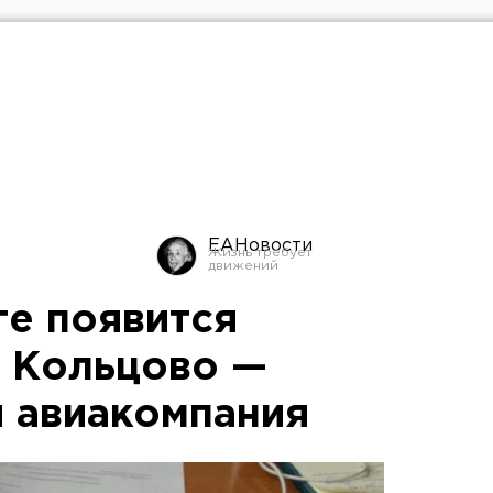
ЕАНовости
ге появится
в Кольцово —
я авиакомпания