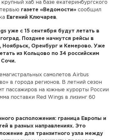
 крупный хаб на базе екатеринбургского
нтервью
газете «Ведомости»
сообщил
ика
Евгений Ключарев
.
gs уже с 15 сентября будут летать в
гоград. Позднее начнутся рейсы в
, Ноябрьск, Оренбург и Кемерово. Уже
етать из Кольцово по 34 российским
 Сочи.
немагистральных самолетов Airbus
во» в города регионов. В летний сезон
зит пассажиров на южные курорты России
мма поставки Red Wings в лизинг 60
чного расположения: граница Европы и
тей в разных направлениях. Это
ложение для транзитного узла между