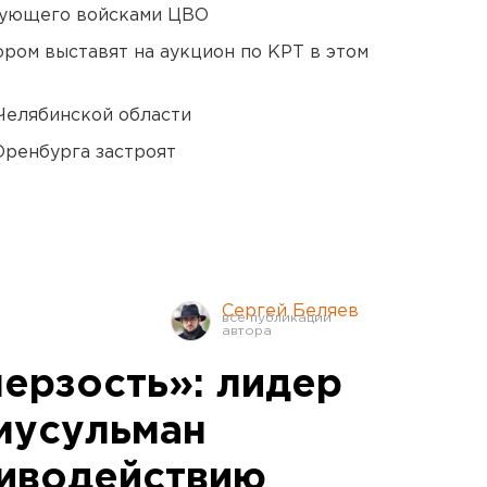
дующего войсками ЦВО
ором выставят на аукцион по КРТ в этом
Челябинской области
Оренбурга застроят
Сергей Беляев
мерзость»: лидер
мусульман
тиводействию